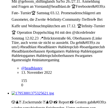
Mit @geboom_shiftinglands Sa/So 26./27.11. Anmeldung
und Fragen an Vorstand@headblast.de 🏆Freebooter&#039;s
Fate- Turnier🏆 Samstag 03.12. Promenadenschlägerei am
Gasometer, die Zweite ☕️Infinity-Community-Treffen☕️ Bei
Kaffe und Weihnachtsplätzchen am 17.12. 🏆Infinity-Turnier
🏆 Operation Doppelschlag #4 mit den @dicedefender
Sonntag 12.02.23 📍Brücktorstraße 66, Oberhausen (Linke
Türe, auch wenn sie nicht so aussieht. Da geht&#039;s zu
uns!) #headblast #headblastev #tabletopclub #boardgameclub
#headblastoberhausen #pottgamers #tabletop #tabletopgame
#tabletopgames #tabletopcluboberhausen #wargames
#gamesnight #miniaturegaming
@headblastev
13. November 2022
155
0
🎲♟🃏 Zockerrunde 🃏♟🎲 📸 Report 📸 Gestern gab&#039;s
wieder verschiedenste Spielrunden. Unter anderem von