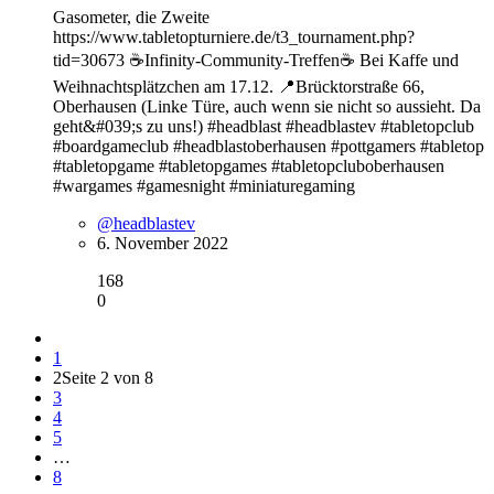
Gasometer, die Zweite
https://www.tabletopturniere.de/t3_tournament.php?
tid=30673 ☕️Infinity-Community-Treffen☕️ Bei Kaffe und
Weihnachtsplätzchen am 17.12. 📍Brücktorstraße 66,
Oberhausen (Linke Türe, auch wenn sie nicht so aussieht. Da
geht&#039;s zu uns!) #headblast #headblastev #tabletopclub
#boardgameclub #headblastoberhausen #pottgamers #tabletop
#tabletopgame #tabletopgames #tabletopcluboberhausen
#wargames #gamesnight #miniaturegaming
@headblastev
6. November 2022
168
0
1
2
Seite 2 von 8
3
4
5
…
8