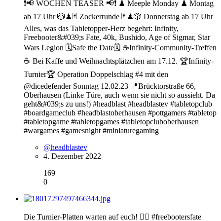
❗️📢 WOCHEN TEASER 📢❗️ ♟ Meeple Monday ♟ Montag
ab 17 Uhr 🎲♟🃏 Zockerrunde 🃏♟🎲 Donnerstag ab 17 Uhr
Alles, was das Tabletopper-Herz begehrt: Infinity,
Freebooter&#039;s Fate, 40k, Bushido, Age of Sigmar, Star
Wars Legion 🗓Safe the Date🗓 ☕️Infinity-Community-Treffen
☕️ Bei Kaffe und Weihnachtsplätzchen am 17.12. 🏆Infinity-
Turnier🏆 Operation Doppelschlag #4 mit den
@dicedefender Sonntag 12.02.23 📍Brücktorstraße 66,
Oberhausen (Linke Türe, auch wenn sie nicht so aussieht. Da
geht&#039;s zu uns!) #headblast #headblastev #tabletopclub
#boardgameclub #headblastoberhausen #pottgamers #tabletop
#tabletopgame #tabletopgames #tabletopcluboberhausen
#wargames #gamesnight #miniaturegaming
@headblastev
4. Dezember 2022
169
0
Die Turnier-Platten warten auf euch! 🏴‍☠️ #freebootersfate