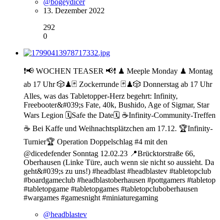
@bogeydicer
13. Dezember 2022
292
0
❗️📢 WOCHEN TEASER 📢❗️ ♟ Meeple Monday ♟ Montag
ab 17 Uhr 🎲♟🃏 Zockerrunde 🃏♟🎲 Donnerstag ab 17 Uhr
Alles, was das Tabletopper-Herz begehrt: Infinity,
Freebooter&#039;s Fate, 40k, Bushido, Age of Sigmar, Star
Wars Legion 🗓Safe the Date🗓 ☕️Infinity-Community-Treffen
☕️ Bei Kaffe und Weihnachtsplätzchen am 17.12. 🏆Infinity-
Turnier🏆 Operation Doppelschlag #4 mit den
@dicedefender Sonntag 12.02.23 📍Brücktorstraße 66,
Oberhausen (Linke Türe, auch wenn sie nicht so aussieht. Da
geht&#039;s zu uns!) #headblast #headblastev #tabletopclub
#boardgameclub #headblastoberhausen #pottgamers #tabletop
#tabletopgame #tabletopgames #tabletopcluboberhausen
#wargames #gamesnight #miniaturegaming
@headblastev