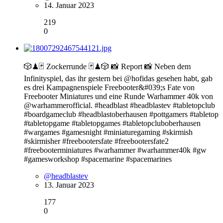
14. Januar 2023
219
0
🎲♟🃏 Zockerrunde 🃏♟🎲 📸 Report 📸 Neben dem
Infinityspiel, das ihr gestern bei @hofidas gesehen habt, gab
es drei Kampagnenspiele Freebooter&#039;s Fate von
Freebooter Miniatures und eine Runde Warhammer 40k von
@warhammerofficial. #headblast #headblastev #tabletopclub
#boardgameclub #headblastoberhausen #pottgamers #tabletop
#tabletopgame #tabletopgames #tabletopcluboberhausen
#wargames #gamesnight #miniaturegaming #skirmish
#skirmisher #freebootersfate #freebootersfate2
#freebooterminiatures #warhammer #warhammer40k #gw
#gamesworkshop #spacemarine #spacemarines
@headblastev
13. Januar 2023
177
0