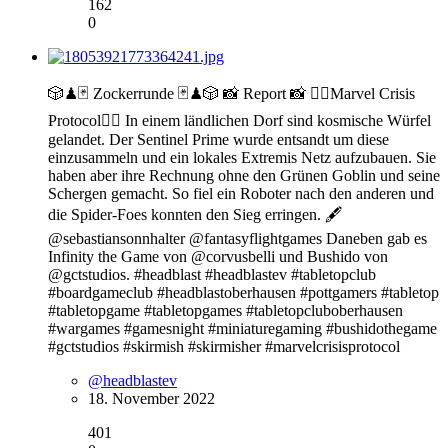
162
0
🎲♟🃏 Zockerrunde 🃏♟🎲 📸 Report 📸 🦸‍♀️Marvel Crisis
Protocol🦹‍♂️ In einem ländlichen Dorf sind kosmische Würfel
gelandet. Der Sentinel Prime wurde entsandt um diese
einzusammeln und ein lokales Extremis Netz aufzubauen. Sie
haben aber ihre Rechnung ohne den Grünen Goblin und seine
Schergen gemacht. So fiel ein Roboter nach den anderen und
die Spider-Foes konnten den Sieg erringen. 🖋
@sebastiansonnhalter @fantasyflightgames Daneben gab es
Infinity the Game von @corvusbelli und Bushido von
@gctstudios. #headblast #headblastev #tabletopclub
#boardgameclub #headblastoberhausen #pottgamers #tabletop
#tabletopgame #tabletopgames #tabletopcluboberhausen
#wargames #gamesnight #miniaturegaming #bushidothegame
#gctstudios #skirmish #skirmisher #marvelcrisisprotocol
@headblastev
18. November 2022
401