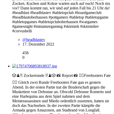
Zocken. Kuchen und Kekse warten auch auf euch! Noch nix
vor? Dann kommt ran, wir sind auf jeden Fall bis 21 Uhr da!
#headblast #headblastev #tabletopclub #boardgameclub
#headblastoberhausen #pottgamers #tabletop #tabletopgame
#tabletopgames #tabletopcluboberhausen #wargames
#gamesnight #miniaturegaming #skirmish #skirmisher
#corvusbelli
@headblastev
17. Dezember 2022
458
0
🎲♟🃏 Zockerrunde 🃏♟🎲 📸 Report 📸 🏴‍☠️Freebooters Fate
🏴‍☠️ Gleich zwei Runde Freebooters Fate gan es gestern
Abend. In der ersten Partie trat die Bruderschaft gegen die
Musketiere von Debonne an. Obwohl Debonne Romerto und
eine Harlequina aus dem Spiel nahmen und dem
Meisterassassinen und Miedo ordentlich zusetzten, hatten sie
doch das Nachsehen. In der zweiten Partie kämpfte die
Armada gegen Amazonen, am Stadtrand von Longfall.