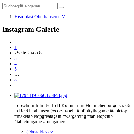
Headblast Oberhausen e.V.
Instagram Galerie
1
2
Seite 2 von 8
3
4
5
…
8
Topschnur Infinity-Treff Kommt rum Heinrichenburgerstr. 66
in Recklinghausen @corvusbelli #infinitythegame #tabletop
#maketabletopgreatagain #wargaming #tabletopclub
#tabletopgame #pottgamers
@headblastev