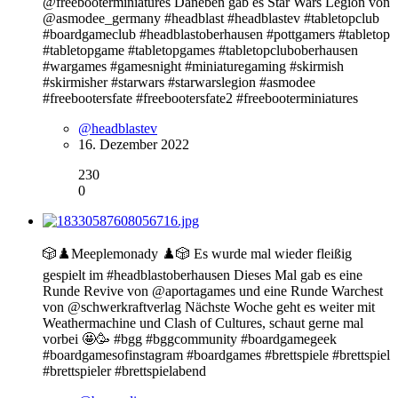
@freebooterminiatures Daneben gab es Star Wars Legion von
@asmodee_germany #headblast #headblastev #tabletopclub
#boardgameclub #headblastoberhausen #pottgamers #tabletop
#tabletopgame #tabletopgames #tabletopcluboberhausen
#wargames #gamesnight #miniaturegaming #skirmish
#skirmisher #starwars #starwarslegion #asmodee
#freebootersfate #freebootersfate2 #freebooterminiatures
@headblastev
16. Dezember 2022
230
0
🎲♟️Meeplemonady ♟️🎲 Es wurde mal wieder fleißig
gespielt im #headblastoberhausen Dieses Mal gab es eine
Runde Revive von @aportagames und eine Runde Warchest
von @schwerkraftverlag Nächste Woche geht es weiter mit
Weathermachine und Clash of Cultures, schaut gerne mal
vorbei 🤩🥳 #bgg #bggcommunity #boardgamegeek
#boardgamesofinstagram #boardgames #brettspiele #brettspiel
#brettspieler #brettspielabend