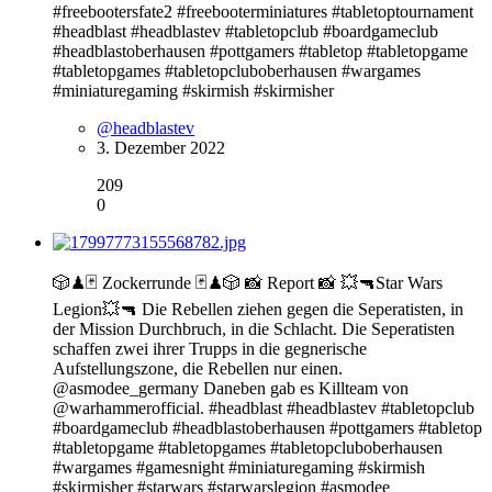
#freebootersfate2 #freebooterminiatures #tabletoptournament
#headblast #headblastev #tabletopclub #boardgameclub
#headblastoberhausen #pottgamers #tabletop #tabletopgame
#tabletopgames #tabletopcluboberhausen #wargames
#miniaturegaming #skirmish #skirmisher
@headblastev
3. Dezember 2022
209
0
🎲♟🃏 Zockerrunde 🃏♟🎲 📸 Report 📸 💥🔫Star Wars
Legion💥🔫 Die Rebellen ziehen gegen die Seperatisten, in
der Mission Durchbruch, in die Schlacht. Die Seperatisten
schaffen zwei ihrer Trupps in die gegnerische
Aufstellungszone, die Rebellen nur einen.
@asmodee_germany Daneben gab es Killteam von
@warhammerofficial. #headblast #headblastev #tabletopclub
#boardgameclub #headblastoberhausen #pottgamers #tabletop
#tabletopgame #tabletopgames #tabletopcluboberhausen
#wargames #gamesnight #miniaturegaming #skirmish
#skirmisher #starwars #starwarslegion #asmodee