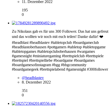
11. Dezember 2022
195
0
Zu Nikolaus gab es für uns 300 Follower. Das hat uns gefreut
und das wollten wir noch mit euch teilen! Danke dafür! ❤️
#headblast #headblastev #tabletopclub #boardgameclub
#headblastoberhausen #pottgamers #tabletop #tabletopgame
#tabletopgames #tabletopcluboberhausen #wargames
#gamesnight #miniaturegaming #brettspielclub #brettspiele
#brettspiel #brettspielliebe #boardgame #boardgames
#boardgamesofinstagram #bgg #bbgcommunity
#boardgamegeek #brettspielabend #gamesnight #300follower
@headblastev
8. Dezember 2022
351
0