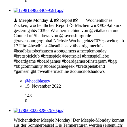
0
♟ Meeple Monday ♟ 📸 Report 📸⠀⠀ Wöchentliches
Zocken, wöchentlicher Report 🥳 Machen wir&#039;d kurz:
gestern gab&#039;s Weathermachine von @vitallacera und
Council of Shadows von @ravensburgerde
@ravensburgerglobal Nächste Woche geht&#039;s weiter, ab
17 Uhr. #headblast #headblastev #boardgameclub
#headblastoberhausen #pottgamers #meeplemonday
#brettspielclub #brettspiele #brettspiel #brettspielliebe
#boardgame #boardgames #boardgamesofinstagram #bgg
#bbgcommunity #boardgamegeek #brettspielabend
#gamesnight #weathermachine #councilofshadows
@headblastev
15. November 2022
143
0
Wöchentlicher Meeple Monday! Der Meeple-Monday kommt
aus der Sommerpause! Die Temperaturen werden (eigentlich)