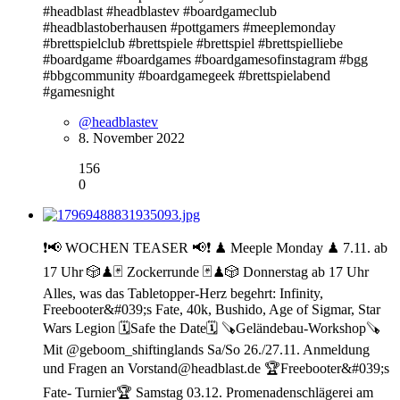
#headblast #headblastev #boardgameclub
#headblastoberhausen #pottgamers #meeplemonday
#brettspielclub #brettspiele #brettspiel #brettspielliebe
#boardgame #boardgames #boardgamesofinstagram #bgg
#bbgcommunity #boardgamegeek #brettspielabend
#gamesnight
@headblastev
8. November 2022
156
0
❗️📢 WOCHEN TEASER 📢❗️ ♟ Meeple Monday ♟ 7.11. ab
17 Uhr 🎲♟🃏 Zockerrunde 🃏♟🎲 Donnerstag ab 17 Uhr
Alles, was das Tabletopper-Herz begehrt: Infinity,
Freebooter&#039;s Fate, 40k, Bushido, Age of Sigmar, Star
Wars Legion 🗓Safe the Date🗓 🪚Geländebau-Workshop🪚
Mit @geboom_shiftinglands Sa/So 26./27.11. Anmeldung
und Fragen an Vorstand@headblast.de 🏆Freebooter&#039;s
Fate- Turnier🏆 Samstag 03.12. Promenadenschlägerei am