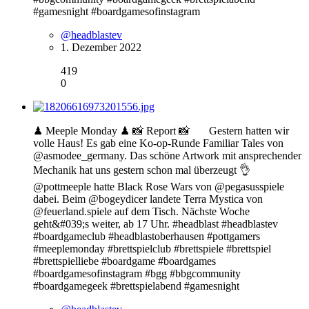
#gamesnight #boardgamesofinstagram
@headblastev
1. Dezember 2022
419
0
♟ Meeple Monday ♟ 📸 Report 📸⠀⠀ Gestern hatten wir
volle Haus! Es gab eine Ko-op-Runde Familiar Tales von
@asmodee_germany. Das schöne Artwork mit ansprechender
Mechanik hat uns gestern schon mal überzeugt 👌
@pottmeeple hatte Black Rose Wars von @pegasusspiele
dabei. Beim @bogeydicer landete Terra Mystica von
@feuerland.spiele auf dem Tisch. Nächste Woche
geht&#039;s weiter, ab 17 Uhr. #headblast #headblastev
#boardgameclub #headblastoberhausen #pottgamers
#meeplemonday #brettspielclub #brettspiele #brettspiel
#brettspielliebe #boardgame #boardgames
#boardgamesofinstagram #bgg #bbgcommunity
#boardgamegeek #brettspielabend #gamesnight