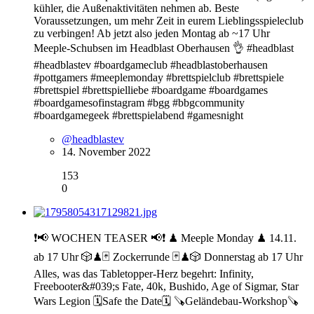
kühler, die Außenaktivitäten nehmen ab. Beste
Voraussetzungen, um mehr Zeit in eurem Lieblingsspieleclub
zu verbingen! Ab jetzt also jeden Montag ab ~17 Uhr
Meeple-Schubsen im Headblast Oberhausen 👌 #headblast
#headblastev #boardgameclub #headblastoberhausen
#pottgamers #meeplemonday #brettspielclub #brettspiele
#brettspiel #brettspielliebe #boardgame #boardgames
#boardgamesofinstagram #bgg #bbgcommunity
#boardgamegeek #brettspielabend #gamesnight
@headblastev
14. November 2022
153
0
❗️📢 WOCHEN TEASER 📢❗️ ♟ Meeple Monday ♟ 14.11.
ab 17 Uhr 🎲♟🃏 Zockerrunde 🃏♟🎲 Donnerstag ab 17 Uhr
Alles, was das Tabletopper-Herz begehrt: Infinity,
Freebooter&#039;s Fate, 40k, Bushido, Age of Sigmar, Star
Wars Legion 🗓Safe the Date🗓 🪚Geländebau-Workshop🪚