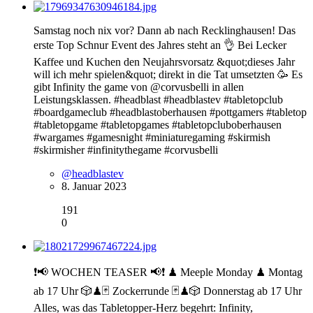
Samstag noch nix vor? Dann ab nach Recklinghausen! Das
erste Top Schnur Event des Jahres steht an 👌 Bei Lecker
Kaffee und Kuchen den Neujahrsvorsatz &quot;dieses Jahr
will ich mehr spielen&quot; direkt in die Tat umsetzten 🥳 Es
gibt Infinity the game von @corvusbelli in allen
Leistungsklassen. #headblast #headblastev #tabletopclub
#boardgameclub #headblastoberhausen #pottgamers #tabletop
#tabletopgame #tabletopgames #tabletopcluboberhausen
#wargames #gamesnight #miniaturegaming #skirmish
#skirmisher #infinitythegame #corvusbelli
@headblastev
8. Januar 2023
191
0
❗️📢 WOCHEN TEASER 📢❗️ ♟ Meeple Monday ♟ Montag
ab 17 Uhr 🎲♟🃏 Zockerrunde 🃏♟🎲 Donnerstag ab 17 Uhr
Alles, was das Tabletopper-Herz begehrt: Infinity,