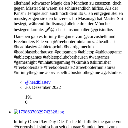
allerhand schwarzer Magie den Mönchen zu zusetzen, doch
gegen Master Shi waren sie schlussendlich hilflos. Als der
Kinshi Temple sich auch noch dem Ito Clan entgegen stellen
musste, zogen sie den kürzeren. Ito Masunagi hat Master Shi
besiegt, während Ito Itsunagi alleine drei der Mönche
besiegen konnte. 🖋@sebastiansonnhalter @gctstudios
Daneben gab es Infinity the game von @corvusbelli und
Freebooters Fate von @freebooterminiatures. #headblast
#headblastev #tabletopclub #boardgameclub
#headblastoberhausen #pottgamers #tabletop #tabletopgame
#tabletopgames #tabletopcluboberhausen #wargames
#gamesnight #miniaturegaming #skirmish #skirmisher
#freebootersfate #freebootersfate2 #freebooterminiatures
#infinitythegame #corvusbelli #bushidothegame #gctstudios
@headblastev
30. Dezember 2022
191
0
Infinity Open Play Day Die Tische für Infinity the game von
@corvusbelli sind schon seit ein paar Stunden bereit zum