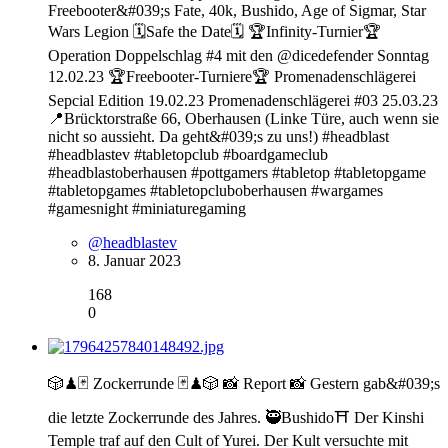
Freebooter&#039;s Fate, 40k, Bushido, Age of Sigmar, Star
Wars Legion 🗓Safe the Date🗓 🏆Infinity-Turnier🏆
Operation Doppelschlag #4 mit den @dicedefender Sonntag
12.02.23 🏆Freebooter-Turniere🏆 Promenadenschlägerei
Sepcial Edition 19.02.23 Promenadenschlägerei #03 25.03.23
📍Brücktorstraße 66, Oberhausen (Linke Türe, auch wenn sie
nicht so aussieht. Da geht&#039;s zu uns!) #headblast
#headblastev #tabletopclub #boardgameclub
#headblastoberhausen #pottgamers #tabletop #tabletopgame
#tabletopgames #tabletopcluboberhausen #wargames
#gamesnight #miniaturegaming
@headblastev
8. Januar 2023
168
0
🎲♟🃏 Zockerrunde 🃏♟🎲 📸 Report 📸 Gestern gab&#039;s
die letzte Zockerrunde des Jahres. 🥷Bushido⛩ Der Kinshi
Temple traf auf den Cult of Yurei. Der Kult versuchte mit