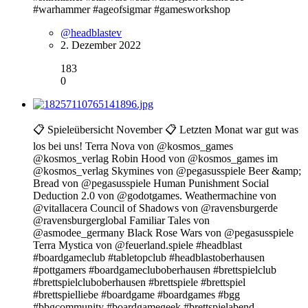
#warhammer #ageofsigmar #gamesworkshop
@headblastev
2. Dezember 2022
183
0
📋 Spieleübersicht November 📋 Letzten Monat war gut was
los bei uns! Terra Nova von @kosmos_games
@kosmos_verlag Robin Hood von @kosmos_games im
@kosmos_verlag Skymines von @pegasusspiele Beer &amp;
Bread von @pegasusspiele Human Punishment Social
Deduction 2.0 von @godotgames. Weathermachine von
@vitallacera Council of Shadows von @ravensburgerde
@ravensburgerglobal Familiar Tales von
@asmodee_germany Black Rose Wars von @pegasusspiele
Terra Mystica von @feuerland.spiele #headblast
#boardgameclub #tabletopclub #headblastoberhausen
#pottgamers #boardgamecluboberhausen #brettspielclub
#brettspielcluboberhausen #brettspiele #brettspiel
#brettspielliebe #boardgame #boardgames #bgg
#bbgcommunity #boardgamegeek #brettspielabend