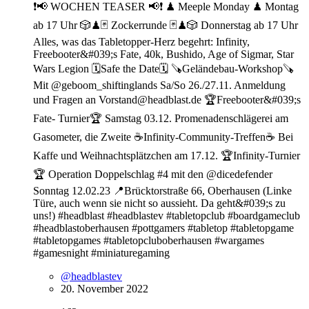
❗️📢 WOCHEN TEASER 📢❗️ ♟ Meeple Monday ♟ Montag
ab 17 Uhr 🎲♟🃏 Zockerrunde 🃏♟🎲 Donnerstag ab 17 Uhr
Alles, was das Tabletopper-Herz begehrt: Infinity,
Freebooter&#039;s Fate, 40k, Bushido, Age of Sigmar, Star
Wars Legion 🗓Safe the Date🗓 🪚Geländebau-Workshop🪚
Mit @geboom_shiftinglands Sa/So 26./27.11. Anmeldung
und Fragen an Vorstand@headblast.de 🏆Freebooter&#039;s
Fate- Turnier🏆 Samstag 03.12. Promenadenschlägerei am
Gasometer, die Zweite ☕️Infinity-Community-Treffen☕️ Bei
Kaffe und Weihnachtsplätzchen am 17.12. 🏆Infinity-Turnier
🏆 Operation Doppelschlag #4 mit den @dicedefender
Sonntag 12.02.23 📍Brücktorstraße 66, Oberhausen (Linke
Türe, auch wenn sie nicht so aussieht. Da geht&#039;s zu
uns!) #headblast #headblastev #tabletopclub #boardgameclub
#headblastoberhausen #pottgamers #tabletop #tabletopgame
#tabletopgames #tabletopcluboberhausen #wargames
#gamesnight #miniaturegaming
@headblastev
20. November 2022