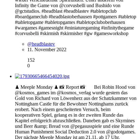
Infinity the Game von @corvusbelli und Bushido von
@gctstudios. #headblast #headblastev #tabletopclub
#boardgameclub #headblastoberhausen #pottgamers #tabletop
#tabletopgame #tabletopgames #tabletopcluboberhausen
#wargames #gamesnight #miniaturegaming #infinitythegame
#corvusbelli #skirmish #skirmisher #gw #gamesworkshop
@headblastev
11. November 2022
152
0
♟ Meeple Monday ♟ 📸 Report 📸⠀⠀ Bei Robin Hood von
@kosmos_games im @kosmos_verlag wurde gestern das
Gold von Richard von Löwenherz aus der Schatzkammer von
Nottingham Castle für die Bewohner Nottinghams zurück
erobert. Nach einem gescheiterten Versuch, beim
kooperativen Spiel, gelang es in der zweiten Runde das
Kapitel erfolgreich abzuschließen. Daneben gab es Skymines
und Beer &amp; Bread von @pegasusspiele und eine Runde
Human Punishment Social Deduction 2.0 von @godotgames.
Der nächste Meeple Monday ist am 21.11. ab 17 Uhr.