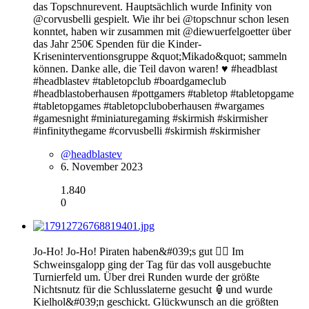
das Topschnurevent. Hauptsächlich wurde Infinity von
@corvusbelli gespielt. Wie ihr bei @topschnur schon lesen
konntet, haben wir zusammen mit @diewuerfelgoetter über
das Jahr 250€ Spenden für die Kinder-
Kriseninterventionsgruppe &quot;Mikado&quot; sammeln
können. Danke alle, die Teil davon waren! ♥️ #headblast
#headblastev #tabletopclub #boardgameclub
#headblastoberhausen #pottgamers #tabletop #tabletopgame
#tabletopgames #tabletopcluboberhausen #wargames
#gamesnight #miniaturegaming #skirmish #skirmisher
#infinitythegame #corvusbelli #skirmish #skirmisher
@headblastev
6. November 2023
1.840
0
Jo-Ho! Jo-Ho! Piraten haben&#039;s gut 🏴‍☠️ Im
Schweinsgalopp ging der Tag für das voll ausgebuchte
Turnierfeld um. Über drei Runden wurde der größte
Nichtsnutz für die Schlusslaterne gesucht 🏮und wurde
Kielhol&#039;n geschickt. Glückwunsch an die größten