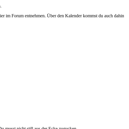
.
s hier im Forum entnehmen. Über den Kalender kommst du auch dahin
u musst nicht still aus der Ecke zugucken.