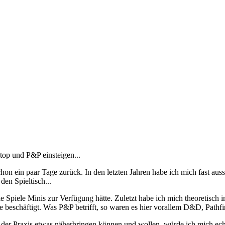
top und P&P einsteigen...
on ein paar Tage zurück. In den letzten Jahren habe ich mich fast auss
en Spieltisch...
alle Spiele Minis zur Verfügung hätte. Zuletzt habe ich mich theoretisch
beschäftigt. Was P&P betrifft, so waren es hier vorallem D&D, Path
n der Praxis etwas näherbringen können und wollen, würde ich mich ech