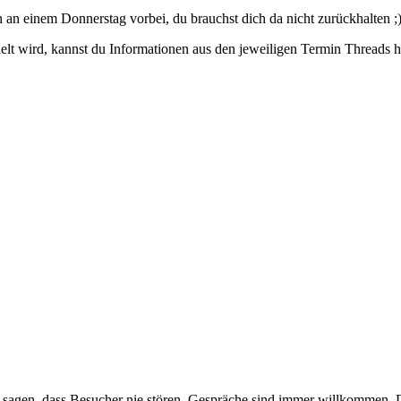
an einem Donnerstag vorbei, du brauchst dich da nicht zurückhalten ;)
elt wird, kannst du Informationen aus den jeweiligen Termin Thread
h sagen, dass Besucher nie stören. Gespräche sind immer willkommen, D