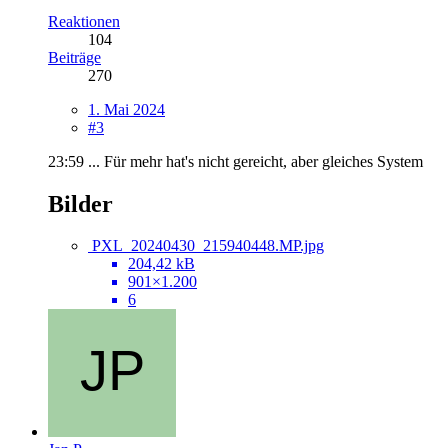
Reaktionen
104
Beiträge
270
1. Mai 2024
#3
23:59 ... Für mehr hat's nicht gereicht, aber gleiches System
Bilder
PXL_20240430_215940448.MP.jpg
204,42 kB
901×1.200
6