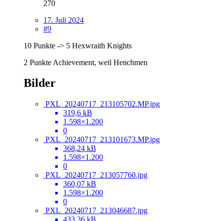
270
17. Juli 2024
#9
10 Punkte -> 5 Hexwraith Knights
2 Punkte Achievement, weil Henchmen
Bilder
PXL_20240717_213105702.MP.jpg
319,6 kB
1.598×1.200
0
PXL_20240717_213101673.MP.jpg
368,24 kB
1.598×1.200
0
PXL_20240717_213057760.jpg
360,07 kB
1.598×1.200
0
PXL_20240717_213046687.jpg
433,36 kB