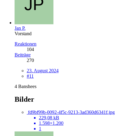
Jan P.
Vorstand
Reaktionen
104
Beiträge
270
23. August 2024
#11
4 Banshees
Bilder
fd9bf99b-0092-4f5c-9213-3ad360d6341f.jpg
229,08 kB
1.598×1.200
1