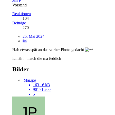
Jan P.
Vorstand
Reaktionen
104
Beiträge
270
25. Mai 2024
#4
Hab etwas spät an das vorher Photo gedacht
Ich äh ... mach die ma feddich
Bilder
Mai.jpg
163,16 kB
901×1.200
5