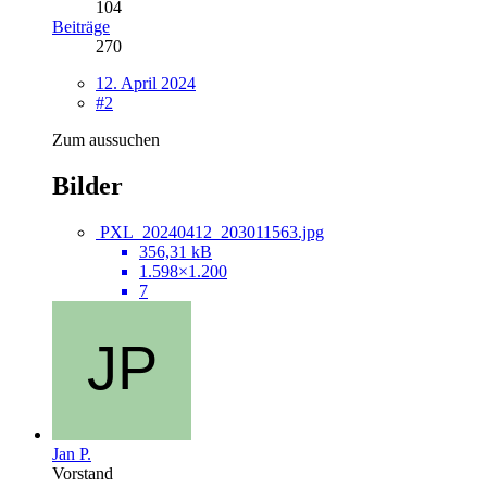
104
Beiträge
270
12. April 2024
#2
Zum aussuchen
Bilder
PXL_20240412_203011563.jpg
356,31 kB
1.598×1.200
7
Jan P.
Vorstand