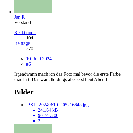
Jan P.
Vorstand
Reaktionen
104
Beiträge
270
10. Juni 2024
#6
Irgendwann mach ich das Foto mal bevor die erste Farbe
drauf ist. Das war allerdings alles erst heut Abend
Bilder
PXL_20240610_205216648.jpg
241,64 kB
901×1.200
2