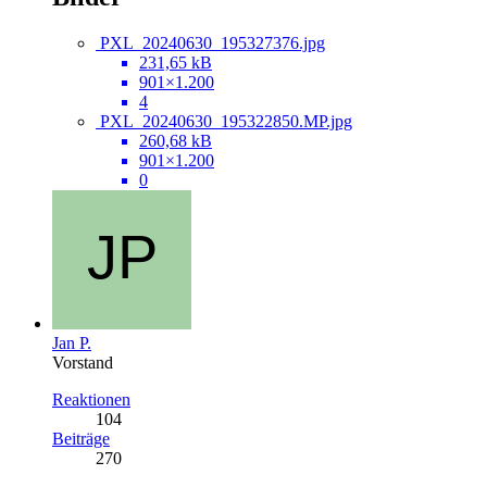
PXL_20240630_195327376.jpg
231,65 kB
901×1.200
4
PXL_20240630_195322850.MP.jpg
260,68 kB
901×1.200
0
Jan P.
Vorstand
Reaktionen
104
Beiträge
270