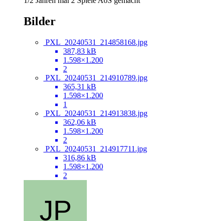
1/2 Jahren mal 2 Spiele AoS gemacht
Bilder
PXL_20240531_214858168.jpg
387,83 kB
1.598×1.200
2
PXL_20240531_214910789.jpg
365,31 kB
1.598×1.200
1
PXL_20240531_214913838.jpg
362,06 kB
1.598×1.200
2
PXL_20240531_214917711.jpg
316,86 kB
1.598×1.200
2