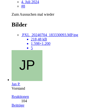
4. Juli 2024
#8
Zum Aussuchen mal wieder
Bilder
PXL_20240704_183330093.MP.jpg
218,48 kB
1.598×1.200
5
Jan P.
Vorstand
Reaktionen
104
Beiträge