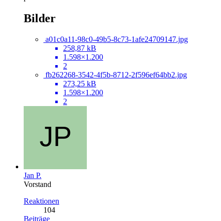
Bilder
a01c0a11-98c0-49b5-8c73-1afe24709147.jpg
258,87 kB
1.598×1.200
2
fb262268-3542-4f5b-8712-2f596ef64bb2.jpg
273,25 kB
1.598×1.200
2
Jan P.
Vorstand
Reaktionen
104
Beiträge