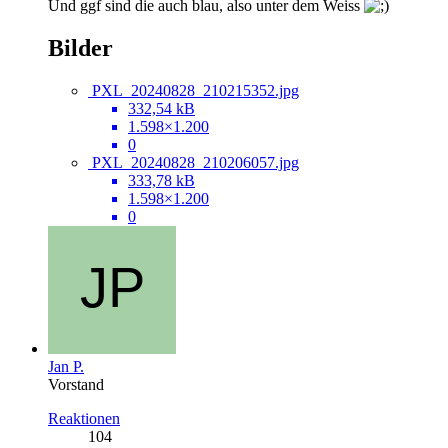
Und ggf sind die auch blau, also unter dem Weiss
Bilder
PXL_20240828_210215352.jpg
332,54 kB
1.598×1.200
0
PXL_20240828_210206057.jpg
333,78 kB
1.598×1.200
0
Jan P.
Vorstand
Reaktionen
104