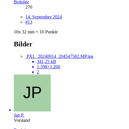
Beiträge
270
14. September 2024
#13
10x 32 mm = 10 Punkte
Bilder
PXL_20240914_204547582.MP.jpg
341,25 kB
1.598×1.200
2
Jan P.
Vorstand