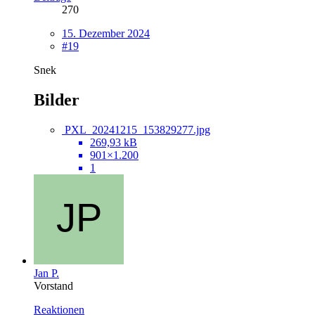
270
15. Dezember 2024
#19
Snek
Bilder
PXL_20241215_153829277.jpg
269,93 kB
901×1.200
1
Jan P.
Vorstand
Reaktionen