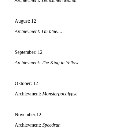
Archievment: Henchmen Month
August: 12
Archievment: I'm blue....
September: 12
Archievment: The King in Yellow
Oktober: 12
Archievment:
Monsterpocalypse
November:12
Archievment:
Speedrun