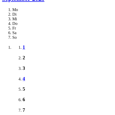
Mo
Di
Mi
Do
Fr
Sa
So
1
2
3
4
5
6
7