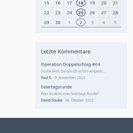
15
16
17
18
19
20
21
22
23
24
25
26
27
28
29
30
1
2
3
4
5
Letzte Kommentare
Operation Doppelschlag #04
So ein Mist. Da bin ich schon verplant...
Paul S.
9. November 2022
Feiertagsrunde
Was ist denn eine feiertags Runde?
David Daube
30. Oktober 2022