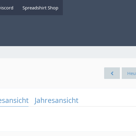
iscord
Spreadshirt Shop
Heu
esansicht
Jahresansicht