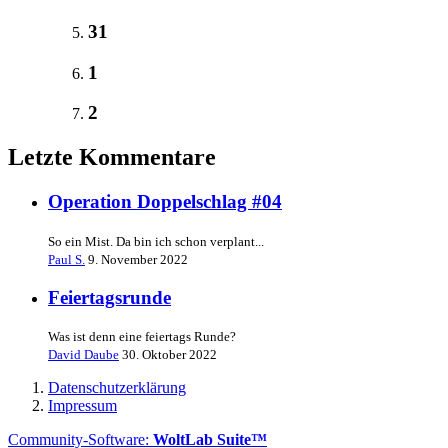
31
1
2
Letzte Kommentare
Operation Doppelschlag #04
So ein Mist. Da bin ich schon verplant...
Paul S.
9. November 2022
Feiertagsrunde
Was ist denn eine feiertags Runde?
David Daube
30. Oktober 2022
Datenschutzerklärung
Impressum
Community-Software:
WoltLab Suite™